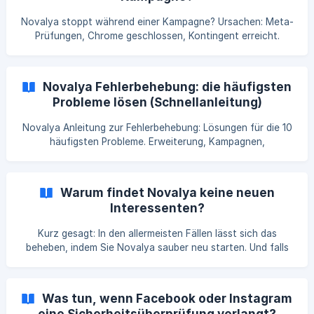
Novalya stoppt während einer Kampagne? Ursachen: Meta-
Prüfungen, Chrome geschlossen, Kontingent erreicht.
Erkennen und beheben Sie das Problem schnell.
Novalya Fehlerbehebung: die häufigsten
Probleme lösen (Schnellanleitung)
Novalya Anleitung zur Fehlerbehebung: Lösungen für die 10
häufigsten Probleme. Erweiterung, Kampagnen,
Nachrichten, CRM: lösen Sie alles mit wenigen Klicks.
Warum findet Novalya keine neuen
Interessenten?
Kurz gesagt: In den allermeisten Fällen lässt sich das
beheben, indem Sie Novalya sauber neu starten. Und falls
das Problem weiterhin besteht, liegt es oft an unserer Seite
– wir kümmern uns darum, Sie müssen nicht selbst suchen.
🔄 1. Starten Sie Novalya sauber neu Neun von zehn Fällen
Was tun, wenn Facebook oder Instagram
sind damit gelöst. Melden Sie sich von Novalya ab
eine Sicherheitsüberprüfung verlangt?