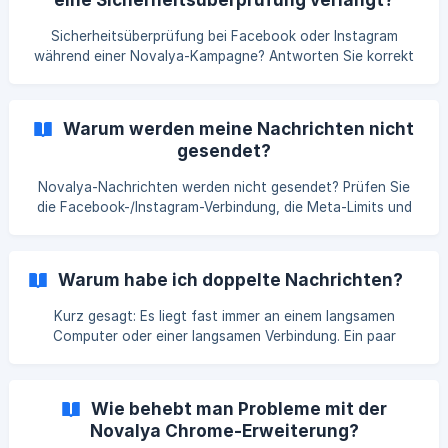
(Schaltfläche LOGOUT) und wieder an, deaktivieren und
reaktivieren Sie die Erweiterung (Extension) in Chrome,
Sicherheitsüberprüfung bei Facebook oder Instagram
verbinden Sie Ihr Facebook- oder Instagra
während einer Novalya-Kampagne? Antworten Sie korrekt
und bestätigen Sie Ihre Identität: Schritt-für-Schritt-
Anleitung.
Warum werden meine Nachrichten nicht
gesendet?
Novalya-Nachrichten werden nicht gesendet? Prüfen Sie
die Facebook-/Instagram-Verbindung, die Meta-Limits und
die Kampagneneinstellungen. Fehlerbehebung in 3 Minuten.
Warum habe ich doppelte Nachrichten?
Kurz gesagt: Es liegt fast immer an einem langsamen
Computer oder einer langsamen Verbindung. Ein paar
einfache Schritte lösen die allermeisten Fälle. 💻 Warum das
passiert Wenn der Computer überlastet ist (ein etwas
älteres Windows oder Mac) oder die Internetverbindung
Wie behebt man Probleme mit der
langsam ist, kann der Versand sich manchmal verdoppeln.
Novalya Chrome-Erweiterung?
Das sind keine von Novalya gewollten Duplikate. 🛠️ Was 9