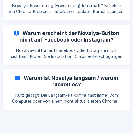
von 10 Fällen löst Starten Sie Ihren Computer neu — das
Novalya-Erweiterung (Erweiterung) fehlerhaft? Beheben
macht man zu selten; es leert den angesamme
Sie Chrome-Probleme: Installation, Update, Berechtigungen.
Schnelle Fehlerbehebung, um Ihre Kampagnen wieder zu
starten.
Warum erscheint der Novalya-Button
nicht auf Facebook oder Instagram?
Novalya-Button auf Facebook oder Instagram nicht
sichtbar? Prüfen Sie Installation, Chrome-Berechtigungen
und Kompatibilität. Schnelle Lösungen, um das Tool
freizuschalten.
Warum ist Novalya langsam / warum
ruckelt es?
Kurz gesagt: Die Langsamkeit kommt fast immer vom
Computer oder von einem nicht aktualisierten Chrome –
selten von Novalya selbst. 💻 Lassen Sie Ihren Computer
durchatmen Novalya arbeitet direkt in Chrome: Wenn Ihr
Rechner durch viele andere Dinge beansprucht wird, wird
alles langsamer. Schließen Sie nicht benötigte
Anwendungen und Tabs und starten Sie vor allem Ihren