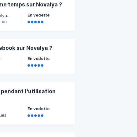
ême temps sur Novalya ?
En vedette
lya.
z du
cebook sur Novalya ?
En vedette
s
pendant l'utilisation
En vedette
ques