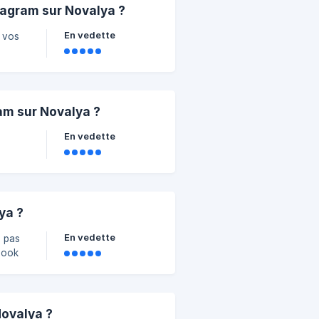
tagram sur Novalya ?
En vedette
 vos
s
am sur Novalya ?
En vedette
ya ?
En vedette
à pas
book
ovalya ?