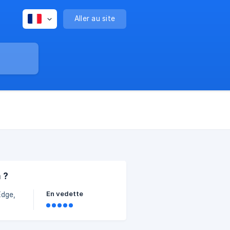
Aller au site
 ?
En vedette
Edge,