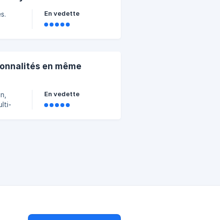
En vedette
s.
tionnalités en même
En vedette
n,
lti-