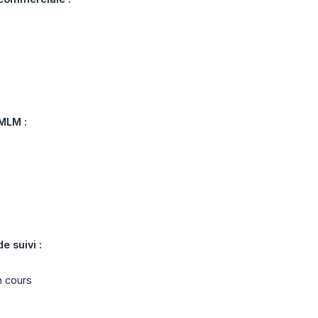
 MLM :
e suivi :
n cours