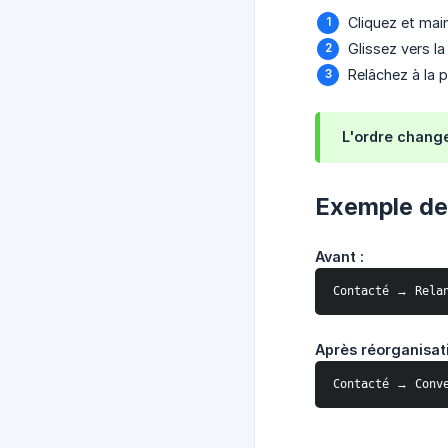
Cliquez et mai
Glissez vers la
Relâchez à la 
L'ordre change
Exemple de
Avant :
Contacté → Rela
Après réorganisati
Contacté → Conv