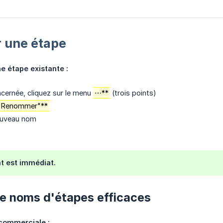
une étape
 étape existante :
ncernée, cliquez sur le menu
⋯**
(trois points)
"Renommer"**
nouveau nom
 est immédiat.
e noms d'étapes efficaces
 commerciale :