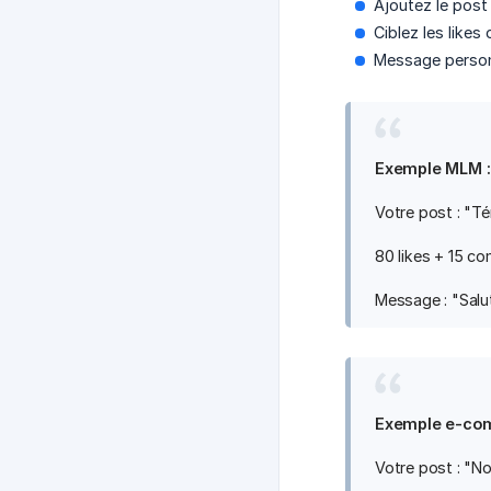
Ajoutez le post
Ciblez les like
Message personn
Exemple MLM :
Votre post : "T
80 likes + 15 c
Message : "Salut
Exemple e-co
Votre post : "N